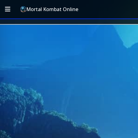
Mortal Kombat Online