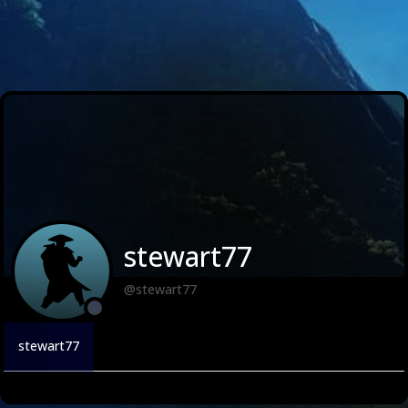
stewart77
@stewart77
stewart77